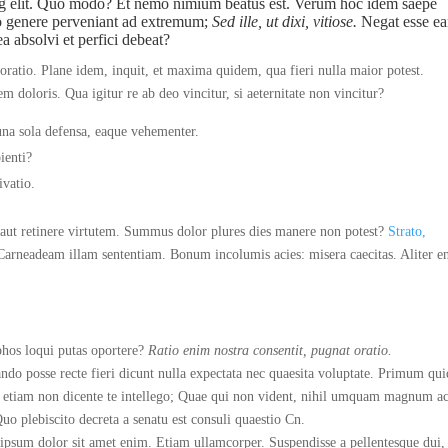
ing elit. Quo modo? Et nemo nimium beatus est.
Verum hoc idem saepe
 genere perveniant ad extremum;
Sed ille, ut dixi, vitiose.
Negat esse e
a absolvi et perfici debeat?
 oratio. Plane idem, inquit, et maxima quidem, qua fieri nulla maior potest.
m doloris. Qua igitur re ab deo vincitur, si aeternitate non vincitur?
 una sola defensa, eaque vehementer.
ienti?
ivatio.
ri aut retinere virtutem. Summus dolor plures dies manere non potest?
Strato,
 Carneadeam illam sententiam. Bonum incolumis acies: misera caecitas. Aliter 
ophos loqui putas oportere?
Ratio enim nostra consentit, pugnat oratio.
do posse recte fieri dicunt nulla expectata nec quaesita voluptate. Primum qui
ut etiam non dicente te intellego; Quae qui non vident, nihil umquam magnum a
uo plebiscito decreta a senatu est consuli quaestio Cn.
psum dolor sit amet enim. Etiam ullamcorper. Suspendisse a pellentesque dui,