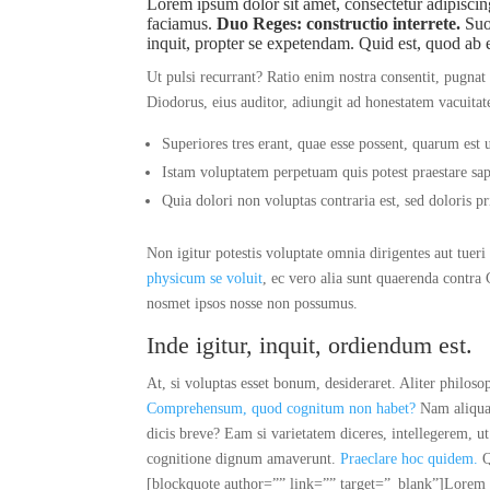
Lorem ipsum dolor sit amet, consectetur adipisc
faciamus.
Duo Reges: constructio interrete.
Suo
inquit, propter se expetendam. Quid est, quod ab e
Ut pulsi recurrant? Ratio enim nostra consentit, pugnat
Diodorus, eius auditor, adiungit ad honestatem vacuitate
Superiores tres erant, quae esse possent, quarum est
Istam voluptatem perpetuam quis potest praestare sap
Quia dolori non voluptas contraria est, sed doloris pr
Non igitur potestis voluptate omnia dirigentes aut tue
physicum se voluit
, ec vero alia sunt quaerenda contra
nosmet ipsos nosse non possumus.
Inde igitur, inquit, ordiendum est.
At, si voluptas esset bonum, desideraret. Aliter philos
Comprehensum, quod cognitum non habet?
Nam aliquan
dicis breve? Eam si varietatem diceres, intellegerem, 
cognitione dignum amaverunt.
Praeclare hoc quidem.
Q
[blockquote author=”” link=”” target=”_blank”]Lorem i