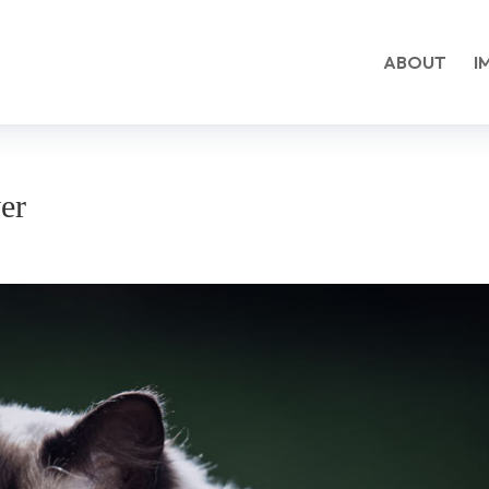
ABOUT
I
ver