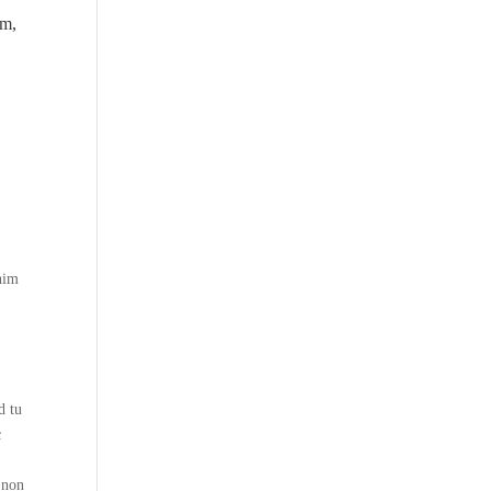
am,
enim
d tu
c
 non