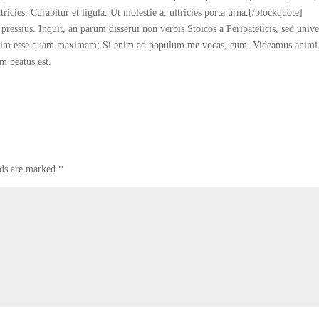
tricies. Curabitur et ligula. Ut molestie a, ultricies porta urna.[/blockquote]
i, pressius. Inquit, an parum disserui non verbis Stoicos a Peripateticis, sed univ
tute vim esse quam maximam; Si enim ad populum me vocas, eum. Videamus animi
m beatus est.
lds are marked
*